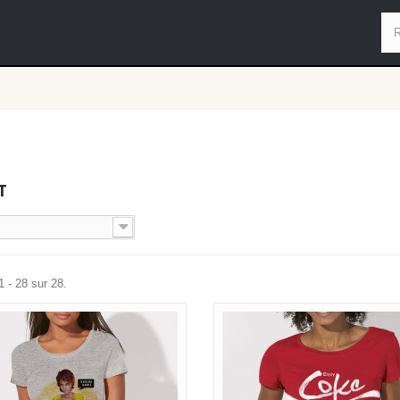
T
1 - 28 sur 28.