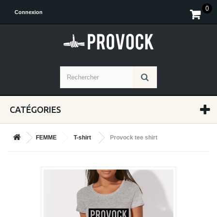
0
Connexion
CATÉGORIES
FEMME
T-shirt
Provock tee shirt