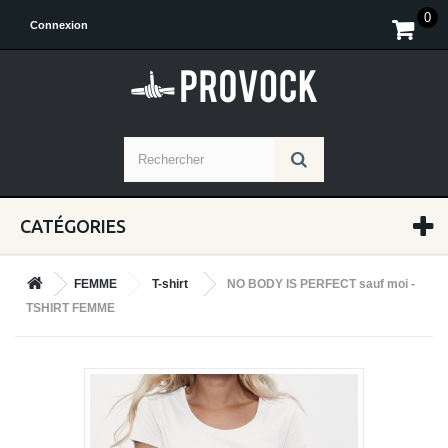
0
Connexion
CATÉGORIES
FEMME
T-shirt
NO BODY IS PERFECT sauf moi -
TSHIRT FEMME