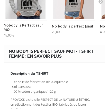
Nobody Is Perfect sauf
No body is perfect (sauf
No b
MO
25,00 €
45,00 
45,00 €
NO BODY IS PERFECT SAUF MOI - TSHIRT
FEMME : EN SAVOIR PLUS