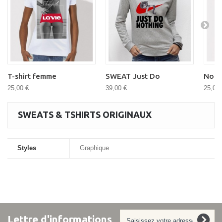
T-shirt femme
SWEAT Just Do
No b
25,00 €
39,00 €
25,00 
SWEATS & TSHIRTS ORIGINAUX
Styles
Graphique
Lettre d'informations