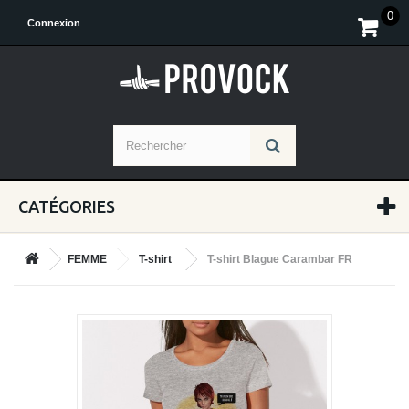
0
Connexion
CATÉGORIES
FEMME
T-shirt
T-shirt Blague Carambar FR