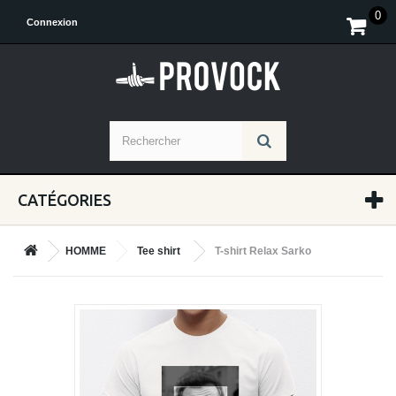
0
Connexion
CATÉGORIES
HOMME
Tee shirt
T-shirt Relax Sarko