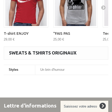
T-shirt ENJOY
"FAIS PAS
Tee s
29,00 €
25,00 €
25,00 
SWEATS & TSHIRTS ORIGINAUX
Styles
Un brin d'humour
Lettre d'informations