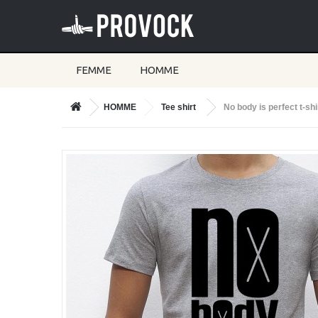
FEMME
HOMME
HOMME
Tee shirt
No body is perfect t-s