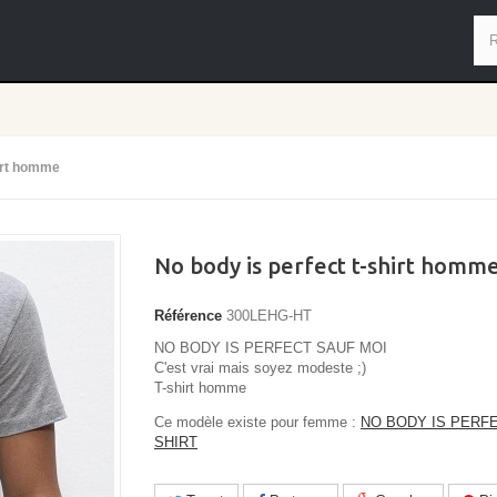
hirt homme
No body is perfect t-shirt homm
Référence
300LEHG-HT
NO BODY IS PERFECT SAUF MOI
C'est vrai mais soyez modeste ;)
T-shirt homme
Ce modèle existe pour femme :
NO BODY IS PERF
SHIRT